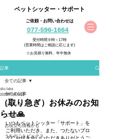
ペットシッター・サポート
ご依頼・お問い合わせは
077-596-1664
受付時間９時～17時
(営業時間はご相談に応じます)
☆お見積り無料、年中無休
記事
全ての記事
dio-lake
全ての記事
2023年3月19日
（取り急ぎ）お休みのお知
お知らせ
らせ🙏
ご紹介
いつもペットシッター「サポート」を
お役立ち情報かも
ご利用いただき、また、つたないブロ
うちのこトピックス
グにお付き合いいただきありがとうご