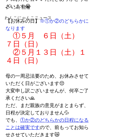
ざいます😭
イベント情報
わんこにゃんこニュース
【お休みの日】
※①か②のどちらかに
なります
　①５月　６日（土）　
７日（日）
　②５月１３日（土）１
４日（日）
母の一周忌法要のため、お休みさせて
いただく日がございます😔
大変申し訳ございませんが、何卒ご了
承ください🙏
ただ、まだ親族の意見がまとまらず、
日程が決定しておりません💦
でも、
①か②のどちらかの日程になる
ことは確実です
ので、前もってお知ら
せさせていただきます😿