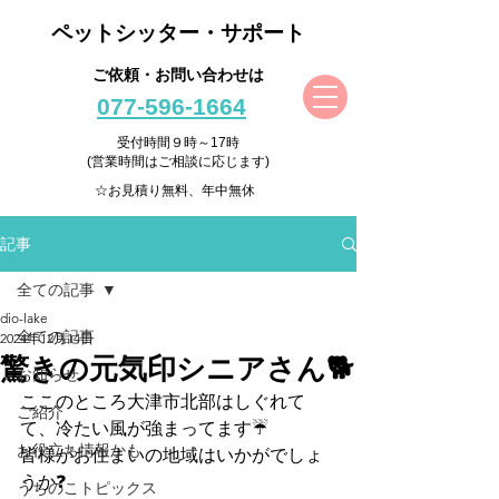
ペットシッター・サポート
ご依頼・お問い合わせは
077-596-1664
受付時間９時～17時
(営業時間はご相談に応じます)
☆お見積り無料、年中無休
記事
全ての記事
dio-lake
全ての記事
2024年12月14日
驚きの元気印シニアさん🐕
お知らせ
ここのところ大津市北部はしぐれて
ご紹介
て、冷たい風が強まってます☔
お役立ち情報かも
皆様がお住まいの地域はいかがでしょ
うか❓
うちのこトピックス