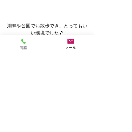
湖畔や公園でお散歩でき、とってもい
い環境でした🎵
飼い主様の入院等で生活のリズムがち
電話
メール
ょっと乱れてしまったかもしれません
が、もっともっと長生きしてください
ね『ナツちゃん』✨