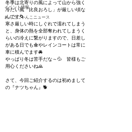
冬季は北寄りの風によって山から強く
イベント情報
冷たい風「比良おろし」が厳しい頃な
んです🌀
わんこにゃんこニュース
寒さ厳しい時にしぐれで濡れてしまう
と、身体の熱を全部奪われてしまうく
らいの冷えに繋がりますので、日差し
がある日でも傘やレインコートは常に
車に積んでます🚘
やっぱり冬は苦手だな～💦　皆様もご
用心くださいね🙏
さて、今回ご紹介するのは初めまして
の『ナツちゃん』🐕