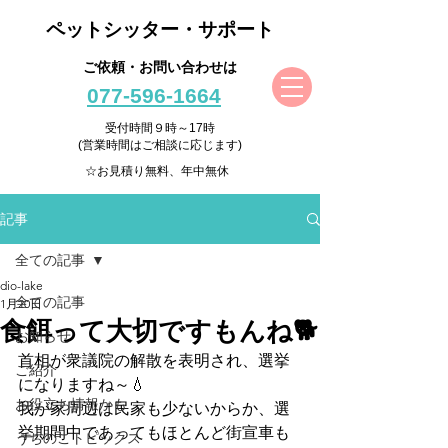
ペットシッター・サポート
ご依頼・お問い合わせは
077-596-1664
受付時間９時～17時
(営業時間はご相談に応じます)
☆お見積り無料、年中無休
記事
全ての記事
dio-lake
全ての記事
1月20日
食餌って大切ですもんね🐕
お知らせ
首相が衆議院の解散を表明され、選挙
ご紹介
になりますね～💧
お役立ち情報かも
我が家周辺は民家も少ないからか、選
挙期間中であってもほとんど街宣車も
うちのこトピックス