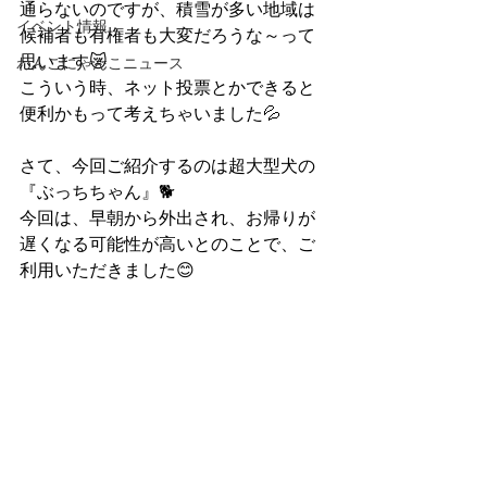
通らないのですが、積雪が多い地域は
イベント情報
候補者も有権者も大変だろうな～って
思います😿
わんこにゃんこニュース
こういう時、ネット投票とかできると
便利かもって考えちゃいました💦
さて、今回ご紹介するのは超大型犬の
『ぶっちちゃん』🐕
今回は、早朝から外出され、お帰りが
遅くなる可能性が高いとのことで、ご
利用いただきました😊