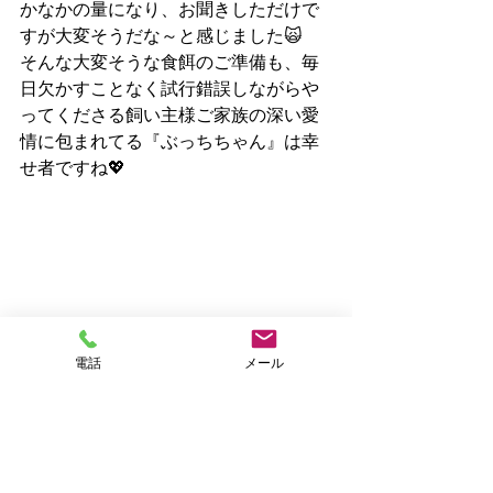
かなかの量になり、お聞きしただけで
すが大変そうだな～と感じました🙀
そんな大変そうな食餌のご準備も、毎
日欠かすことなく試行錯誤しながらや
ってくださる飼い主様ご家族の深い愛
情に包まれてる『ぶっちちゃん』は幸
せ者ですね💖
電話
メール
手作り療法食もしっかり食べてね🍴
飼い主様お手製の食餌で、これまで通