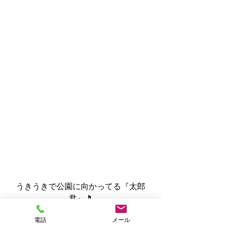
うきうきで公園に向かってる『太郎
君』🎵
電話
メール
でもある意味、すごいですよね✨　い