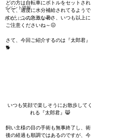
どの方は自転車にボトルをセットされ
イベント情報
てて、適度に水分補給されてるようで
すが、この急激な暑さ、いつも以上に
わんこにゃんこニュース
ご注意くださいね～😖
さて、今回ご紹介するのは『太郎君』
🐕
いつも笑顔で楽しそうにお散歩してく
れる『太郎君』😸
飼い主様の目の手術も無事終了し、術
後の経過も順調ではあるのですが、今