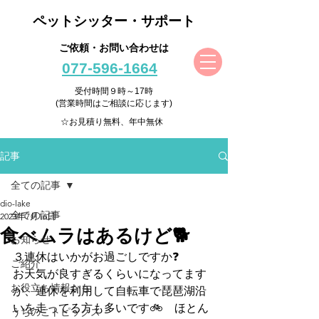
ペットシッター・サポート
ご依頼・お問い合わせは
077-596-1664
受付時間９時～17時
(営業時間はご相談に応じます)
☆お見積り無料、年中無休
記事
全ての記事
dio-lake
全ての記事
2023年7月16日
食べムラはあるけど🐕
お知らせ
３連休はいかがお過ごしですか❓
ご紹介
お天気が良すぎるくらいになってます
お役立ち情報かも
が、連休を利用して自転車で琵琶湖沿
いを走ってる方も多いです🚲　ほとん
うちのこトピックス