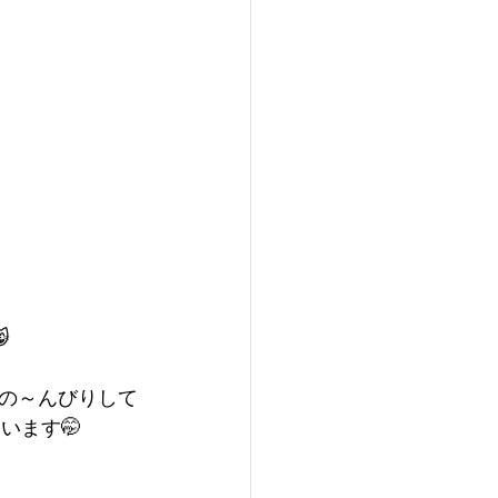

の～んびりして
います🤭