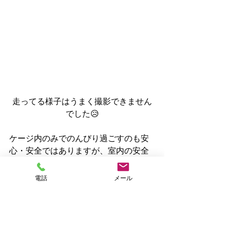
走ってる様子はうまく撮影できません
でした😥
ケージ内のみでのんびり過ごすのも安
心・安全ではありますが、室内の安全
な場所、目の届く時間と範囲でフリー
で走れるのは、ストレス解消になりそ
電話
メール
うですし、筋力の維持にもいいのでは
ないかな～って思ってます😊
健康にいいこことはもとより
、キャリ