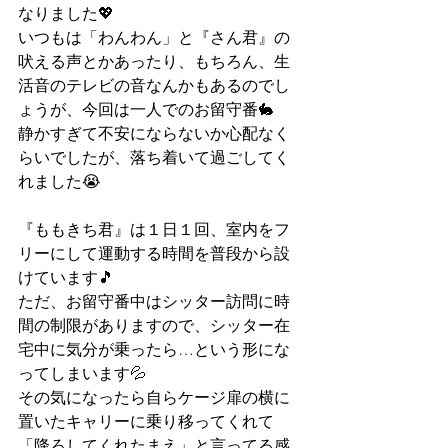
なりました💖
いつもは「わんわん」と『さん君』の
吠える声とかあったり、もちろん、生
活音のテレビの音なんかもあるのでし
ょうが、今回は一人でのお留守番🐇　
静かすぎて不安にならないか心配なく
らいでしたが、落ち着いて過ごしてく
れました😭
『ももきち君』は１日１回、室内をフ
リーにして運動する時間を普段から設
けています🎵
ただ、お留守番中はシッター訪問に時
間の制限がありますので、シッター在
宅中に気分が乗ったら…という形にな
ってしまいます💦
その気になったら自らケージ扉の横に
置いたキャリーに乗り移ってくれて
「降ろしてくれたまえ」と言ってる感