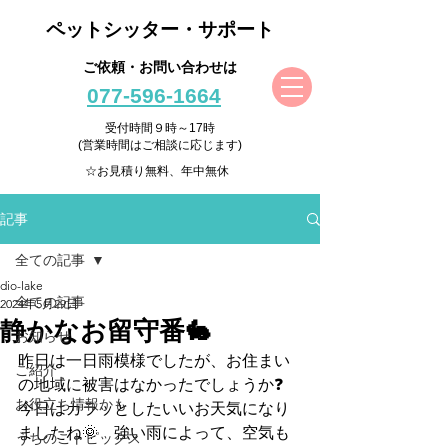
ペットシッター・サポート
ご依頼・お問い合わせは
077-596-1664
受付時間９時～17時
(営業時間はご相談に応じます)
☆お見積り無料、年中無休
記事
全ての記事
dio-lake
全ての記事
2024年5月29日
静かなお留守番🐇
お知らせ
昨日は一日雨模様でしたが、お住まい
ご紹介
の地域に被害はなかったでしょうか❓
お役立ち情報かも
今日はカラッとしたいいお天気になり
ましたね🌞　強い雨によって、空気も
うちのこトピックス