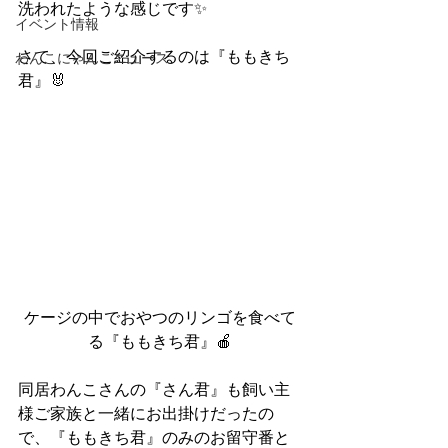
洗われたような感じです✨
イベント情報
さて、今回ご紹介するのは『ももきち
わんこにゃんこニュース
君』🐰
ケージの中でおやつのリンゴを食べて
る『ももきち君』🍎
同居わんこさんの『さん君』も飼い主
様ご家族と一緒にお出掛けだったの
で、『ももきち君』のみのお留守番と