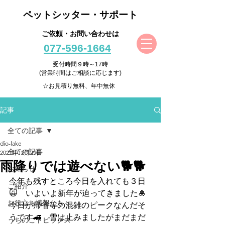
ペットシッター・サポート
ご依頼・お問い合わせは
077-596-1664
受付時間９時～17時
(営業時間はご相談に応じます)
☆お見積り無料、年中無休
記事
全ての記事
dio-lake
全ての記事
2021年12月29日
雨降りでは遊べない🐕🐕
お知らせ
今年も残すところ今日を入れても３日
ご紹介
🙀　いよいよ新年が迫ってきました🎍
お役立ち情報かも
今日が帰省等の混雑のピークなんだそ
うです🚄　雪は止みましたがまだまだ
うちのこトピックス