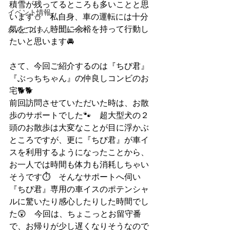
積雪が残ってるところも多いことと思
イベント情報
います⛄　私自身、車の運転には十分
気をつけ、時間に余裕を持って行動し
わんこにゃんこニュース
たいと思います🚘
さて、今回ご紹介するのは『ちび君』
『ぶっちちゃん』の仲良しコンビのお
宅🐕🐕
前回訪問させていただいた時は、お散
歩のサポートでした🐾　超大型犬の２
頭のお散歩は大変なことが目に浮かぶ
ところですが、更に『ちび君』が車イ
スを利用するようになったことから、
お一人では時間も体力も消耗しちゃい
そうです⏱　そんなサポートへ伺い
『ちび君』専用の車イスのポテンシャ
ルに驚いたり感心したりした時間でし
た😲　今回は、ちょこっとお留守番
で、お帰りが少し遅くなりそうなので