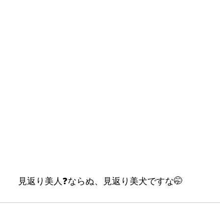
見返り美人❓ならぬ、見返り美犬ですな🤭