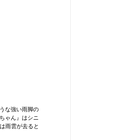
うな強い雨脚の
子ちゃん』はシニ
には雨雲が去ると