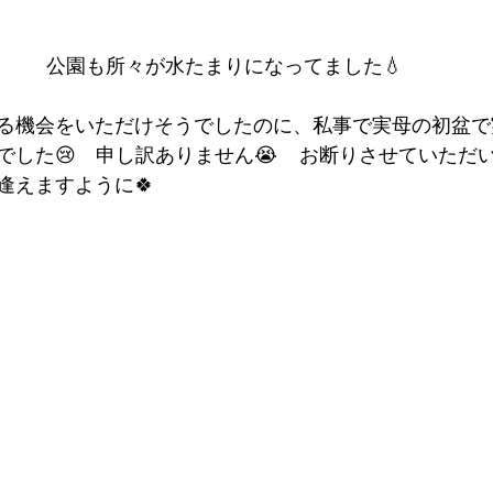
公園も所々が水たまりになってました💧
る機会をいただけそうでしたのに、私事で実母の初盆で
した😢　申し訳ありません😭    お断りさせていただ
逢えますように🍀