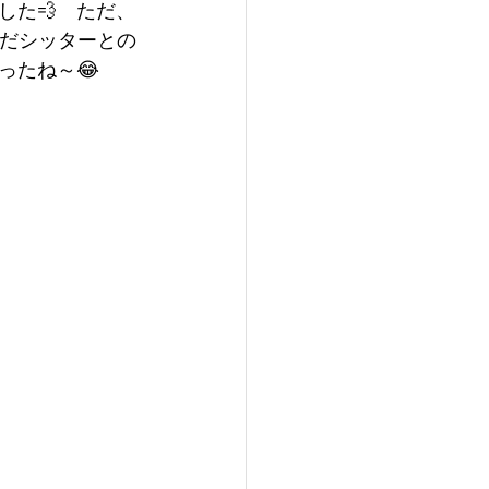
した💨　ただ、
まだシッターとの
ったね～😂