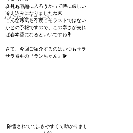
３月も下旬に入ろうかって時に厳しい
イベント情報
冷え込みになりましたね😖
わんこにゃんこニュース
こんな寒気も今度こそラストではない
かとの予報ですので、この寒さが去れ
ば春本番になるといいですね💐
さて、今回ご紹介するのはいつもサラ
サラ被毛の『ランちゃん』🐕
除雪されてて歩きやすくて助かりまし