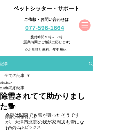
ペットシッター・サポート
ご依頼・お問い合わせは
077-596-1664
受付時間９時～17時
(営業時間はご相談に応じます)
☆お見積り無料、年中無休
記事
全ての記事
dio-lake
全ての記事
2025年3月19日
除雪されてて助かりまし
お知らせ
た🐕
ご紹介
今朝は関東でも雪が舞ったそうです
お役立ち情報かも
が、大津市北部の我が家周辺も雪にな
うちのこトピックス
りました⛄