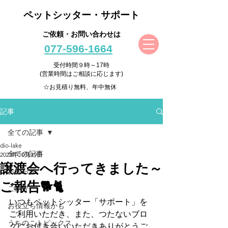
ペットシッター・サポート
ご依頼・お問い合わせは
077-596-1664
受付時間９時～17時
(営業時間はご相談に応じます)
☆お見積り無料、年中無休
記事
全ての記事
dio-lake
全ての記事
2023年10月19日
譲渡会へ行ってきました～
お知らせ
ご報告🐕🐈
ご紹介
いつもペットシッター「サポート」を
お役立ち情報かも
ご利用いただき、また、つたないブロ
うちのこトピックス
グにお付き合いいただきありがとうご