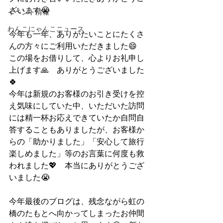
ざいます😭
イベント情報
わんこにゃんこニュース
今年も一年、ありがたいことにたくさ
んの方々にご利用いただきました😄　
この場をお借りして、心よりお礼申し
上げます🙏　ありがとうございました
🍀
今年は新規のお客様のお引き受けを控
え気味にしていた中、いただいた訪問
には精一杯お応えできていたか自問自
答することもありましたが、お客様か
らの「助かりました」「安心して旅行
楽しめました」等のお言葉に何度も救
われました💖　本当にありがとうござ
いました😭
今年最後のブログは、残念ながら虹の
橋のたもとへ向かってしまったお仲間