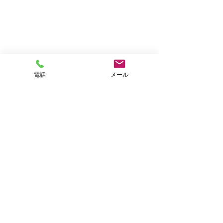
『つむぎちゃん』と時を同じくして体
電話
メール
調が悪化し、飼い主様ご家族は同時に
看護、介護をして心を注いでおられま
した😖　旅立った時にご連絡をいただ
いたのですが、お疲れというよりも気
が抜けてしまって…という感じでご家
族様の体調が心配になるくらいでした
💦