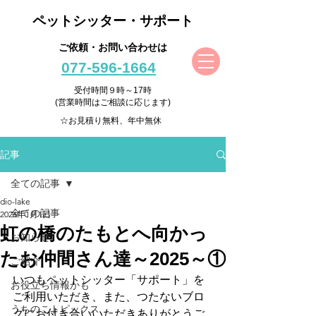
ペットシッター・サポート
ご依頼・お問い合わせは
077-596-1664
受付時間９時～17時
(営業時間はご相談に応じます)
☆お見積り無料、年中無休
記事
全ての記事
dio-lake
全ての記事
2026年1月1日
虹の橋のたもとへ向かっ
お知らせ
たお仲間さん達～2025～①
ご紹介
いつもペットシッター「サポート」を
お役立ち情報かも
ご利用いただき、また、つたないブロ
うちのこトピックス
グにお付き合いいただきありがとうご