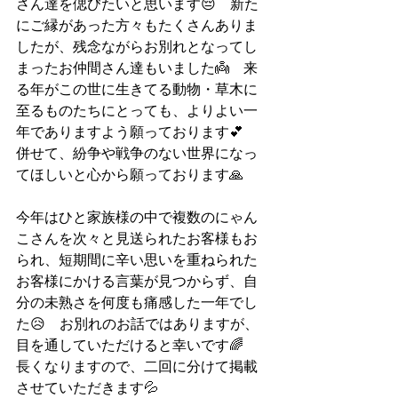
さん達を偲びたいと思います😔　新た
にご縁があった方々もたくさんありま
したが、残念ながらお別れとなってし
まったお仲間さん達もいました👼　来
る年がこの世に生きてる動物・草木に
至るものたちにとっても、よりよい一
年でありますよう願っております💕
併せて、紛争や戦争のない世界になっ
てほしいと心から願っております🙏
今年はひと家族様の中で複数のにゃん
こさんを次々と見送られたお客様もお
られ、短期間に辛い思いを重ねられた
お客様にかける言葉が見つからず、自
分の未熟さを何度も痛感した一年でし
た😥　お別れのお話ではありますが、
目を通していただけると幸いです🌈
長くなりますので、二回に分けて掲載
させていただきます💦