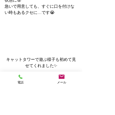
状態に😵
急いで用意しても、すぐに口を付けな
い時もあるクセに…です😭
キャットタワーで遊ぶ様子も初めて見
せてくれました✨
『グリグリちゃん』に会うと、とって
電話
メール
もおしとやかなので、いつも反省しち
ゃいます😔
飼い主である私自身が我が家の猫兄妹
との接し方がアカンかったんやな～っ
て💧
よく言われるヤツです「飼い主に似