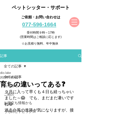
ペットシッター・サポート
ご依頼・お問い合わせは
077-596-1664
受付時間９時～17時
(営業時間はご相談に応じます)
☆お見積り無料、年中無休
記事
全ての記事
dio-lake
全ての記事
2022年9月4日
育ちの違いってある❓
お知らせ
９月に入って早くも４日も経っちゃい
ご紹介
ました～😱　でも、まだまだ暑いです
お役立ち情報かも
ね😅
迷走台風の進路が気になりますが、接
うちのこトピックス