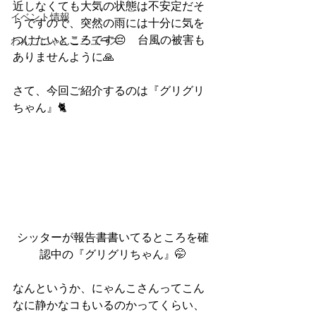
近しなくても大気の状態は不安定だそ
イベント情報
うですので、突然の雨には十分に気を
つけたいところです😔　台風の被害も
わんこにゃんこニュース
ありませんように🙏
さて、今回ご紹介するのは『グリグリ
ちゃん』🐈
シッターが報告書書いてるところを確
認中の『グリグリちゃん』🤭
なんというか、にゃんこさんってこん
なに静かなコもいるのかってくらい、