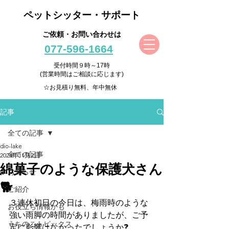
ペットシッター・サポート
ご依頼・お問い合わせは
077-596-1664
受付時間９時～17時
(営業時間はご相談に応じます)
☆お見積り無料、年中無休
記事
全ての記事
dio-lake
全ての記事
2024年11月2日
綿菓子のような保護犬さん
お知らせ
🐕
ご紹介
３連休初日の今日は、梅雨時のような
お役立ち情報かも
強い雨脚の時間がありましたが、ご予
うちのこトピックス
定に影響はなかったでしょうか❓