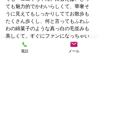
ても魅力的でかわいらしくて、華奢そ
うに見えてもしっかりしててお散歩も
たくさん歩くし、何と言ってもふわふ
わの綿菓子のような真っ白の毛並みも
美しくて、すぐにファンになっちゃい
ますよ～😻
シッターも一発でとりこになりました
電話
メール
😊
また新たな出会いを、新たな犬種との
出会いをいただけて感謝です🙏