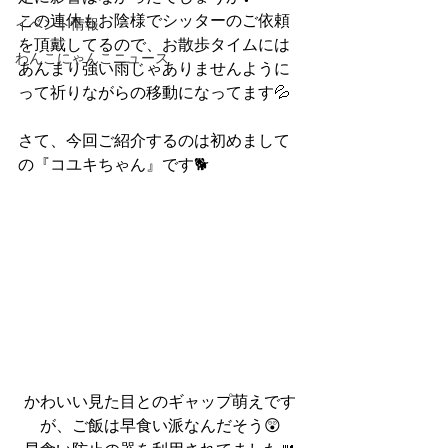
この連休もお陰様でシッターのご依頼
イベント情報
を頂戴してるので、お散歩タイムには
わんこにゃんこニュース
あんまり強い雨じゃありませんように
って祈りながらの移動になってます💦
さて、今回ご紹介するのは初めまして
の『コユキちゃん』です🐕
かわいい見た目とのギャップ萌えです
が、ご飯は早食い派なんだそう😲