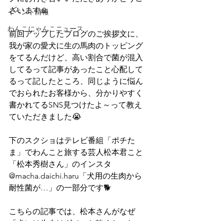
ざいます🙏
イベント情報
わんこにゃんこニュース
前回アップしたブログのご挨拶文に、
我が家の愛犬に生の馬肉のトッピング
をてるんだけど、高い割合で菌が混入
してるって記事があったこと心配して
るって記したところ、同じように悩ん
でおられたお客様から、分かりやすく
書かれてるSNS見つけたよ～って教え
ていただきました😭
下のスクショはテレビ番組「ポチた
ま」でわんこと旅する芸人松本君こと
「松本秀樹さん」のインスタ 
@macha.daichi.haru「犬用の生肉から
耐性菌が…」の一部分です🐕
こちらの記事では、松本さんがなぜ