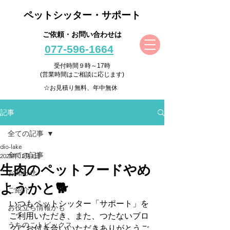
ペットシッター・サポート
ご依頼・お問い合わせは
077-596-1664
受付時間９時～17時
(営業時間はご相談に応じます)
☆お見積り無料、年中無休
記事
全ての記事
dio-lake
全ての記事
2025年12月1日
生肉のペットフードやめ
お知らせ
ようかと🐕
ご紹介
いつもペットシッター「サポート」を
お役立ち情報かも
ご利用いただき、また、つたないブロ
うちのこトピックス
グにお付き合いいただきありがとうご