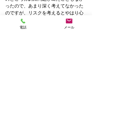
ったので、あまり深く考えてなかった
のですが、リスクを考えるとやはり心
配になってしまいました💦
現在、冷凍庫にある馬肉は加熱してか
電話
メール
らトッピングとして利用しようと思っ
ています😔
とても有益な情報を教えていただき感
謝です😭
お役立ち情報かも
すべて表示
最新記事