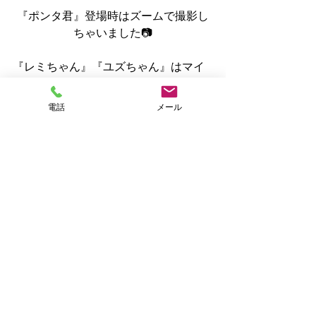
『ポンタ君』登場時はズームで撮影し
ちゃいました📷
『レミちゃん』『ユズちゃん』はマイ
ペースさんのようで、水槽の上でまっ
たりしてたり、シッターがいても普通
電話
メール
にフード食べに来たりと自然な姿が見
られました🐈
そして、何と言っても初めて実物を拝
見できた全自動のにゃんこさんトイレ
🤭
作動するのも見れたのですが、音も静
かでしっかりおしっこの塊を処分して
たので「おぉっ😲」って言っちゃいま
した🤣