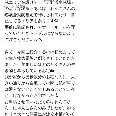
泳エリアを設けてる「真野浜水泳場」
イベント情報
のような場所もあれば、わんこさんの
遊泳を期間限定で許可されてたり、禁
わんこにゃんこニュース
止してるエリアもあります🐶
事前に確認され、マナー・ルールを守
っていただきトラブルにならないよう
ご注意くださいね🙏
さて、今回ご紹介するのは初めまして
で生き物大家族と例えさせていただき
ました、羨ましいほどのたくさんの生
き物と暮らしているお宅🏡
我が家から徒歩数分のお宅なのに、大
きい通りから自宅までの間に私が車で
は通らないところでもあることで、存
じ上げなかったお宅でした💦
お世話させていただくのはわんこさ
ん、にゃんこさんのみでしたが、ゆっ
たりと大きな熱帯魚が泳ぐ水槽がいく