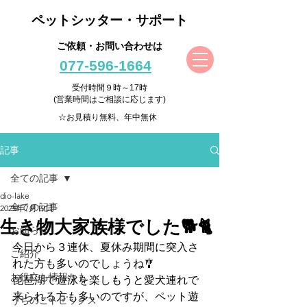
ペットシッター・サポート
ご依頼・お問い合わせは
077-596-1664
受付時間９時～17時
(営業時間はご相談に応じます)
☆お見積り無料、年中無休
記事
全ての記事
dio-lake
全ての記事
2025年7月19日
生き物大家族様でした🐕🐈
お知らせ
今日から３連休、夏休み期間に突入さ
ご紹介
れた方も多いのでしょうね🎐
お役立ち情報かも
琵琶湖で遊泳を楽しもうと愛犬連れで
来られる方も多いのですが、ペット遊
うちのこトピックス