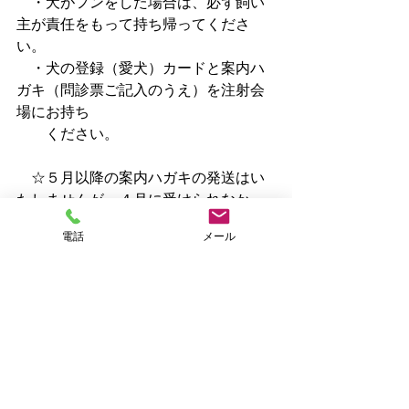
　・犬がフンをした場合は、必ず飼い
主が責任をもって持ち帰ってくださ
い。
　・犬の登録（愛犬）カードと案内ハ
ガキ（問診票ご記入のうえ）を注射会
場にお持ち
　　ください。
　☆５月以降の案内ハガキの発送はい
たしませんが、４月に受けられなかっ
た方で、
電話
メール
　　５月以降に受けられる時も、必
ず、４月上旬に送付いたしました案内
ハガキをご準
　　備ください。
　　犬の登録（愛犬）カードと案内ハ
ガキをお持ちでない場合は、手続きに
時間を要し
　　ますので、ご了承ください。