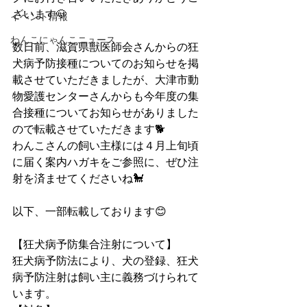
ざいます🐶
イベント情報
わんこにゃんこニュース
数日前、滋賀県獣医師会さんからの狂
犬病予防接種についてのお知らせを掲
載させていただきましたが、大津市動
物愛護センターさんからも今年度の集
合接種についてお知らせがありました
ので転載させていただきます🐕
わんこさんの飼い主様には４月上旬頃
に届く案内ハガキをご参照に、ぜひ注
射を済ませてくださいね🐩
以下、一部転載しております😊
【狂犬病予防集合注射について】
狂犬病予防法により、犬の登録、狂犬
病予防注射は飼い主に義務づけられて
います。