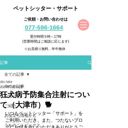
ペットシッター・サポート
ご依頼・お問い合わせは
077-596-1664
受付時間９時～17時
(営業時間はご相談に応じます)
☆お見積り無料、年中無休
記事
全ての記事
dio-lake
全ての記事
2021年3月11日
狂犬病予防集合注射につい
お知らせ
て（大津市）🐕
ご紹介
いつもペットシッター「サポート」を
お役立ち情報かも
ご利用いただき、また、つたないブロ
うちのこトピックス
グにお付き合いいただきありがとうご