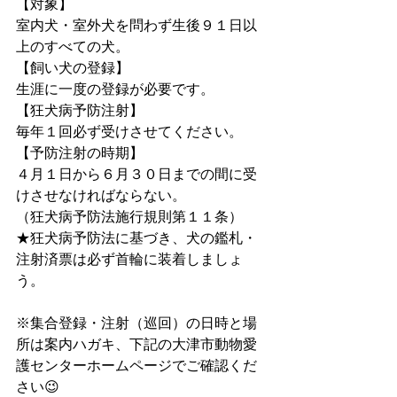
【対象】
室内犬・室外犬を問わず生後９１日以
上のすべての犬。
【飼い犬の登録】
生涯に一度の登録が必要です。
【狂犬病予防注射】
毎年１回必ず受けさせてください。
【予防注射の時期】
４月１日から６月３０日までの間に受
けさせなければならない。
（狂犬病予防法施行規則第１１条）
★狂犬病予防法に基づき、犬の鑑札・
注射済票は必ず首輪に装着しましょ
う。
※集合登録・注射（巡回）の日時と場
所は案内ハガキ、下記の大津市動物愛
護センターホームページでご確認くだ
さい😉