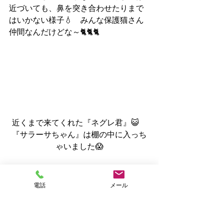
近づいても、鼻を突き合わせたりまで
はいかない様子💧　みんな保護猫さん
仲間なんだけどな～🐈🐈🐈
近くまで来てくれた『ネグレ君』😺　
『サラーサちゃん』は棚の中に入っち
ゃいました😱
次に訪問させていただく時には、なに
かしらの進展があることを期待して、
電話
メール
また会おうねって、お別れさせていた
だきました😘
ご紹介