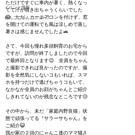
ただけですぐに車内が暑く、熱くなっ
イベント情報
てて汗が噴き出ちゃうくらいでした
😱　ただ、カーエアコンを付けず、窓
わんこにゃんこニュース
を開けての運転でも風は涼しめで蒸し
暑さは感じませんでしたよ🚗
さて、今回も憧れ多頭飼育のお宅から
ですが、訪問が終了しましたので今回
で最終回となります😉　全員をちゃん
と撮影できれば良かったのですが、撮
影を全然気にしないコもいれば、スマ
ホを持つだけで逃げちゃうコもいて、
なかなか全員のお顔がちゃんとご紹介
しきれてないのが残念なところです😥
その中から、未だ「家庭内野良猫」状
態で頑張ってる『サラーサちゃん』を
ご紹介😺
我が家の２頭のにゃんこ達のママ猫さ