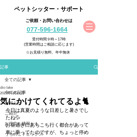
ペットシッター・サポート
ご依頼・お問い合わせは
077-596-1664
受付時間９時～17時
(営業時間はご相談に応じます)
☆お見積り無料、年中無休
記事
全ての記事
dio-lake
全ての記事
2021年6月21日
気にかけてくれてるよ🐈
お知らせ
今日は真夏のような日差しと暑さでし
ご紹介
たね💦
お役立ち情報かも
お昼過ぎにあちこち行く都合があって
車に乗ってたのですが、ちょっと停め
うちのこトピックス