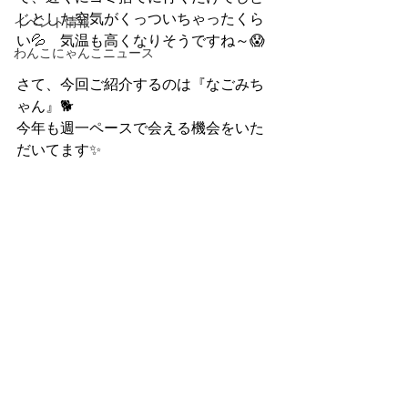
じとした空気がくっついちゃったくら
イベント情報
い💦　気温も高くなりそうですね～😱
わんこにゃんこニュース
さて、今回ご紹介するのは『なごみち
ゃん』🐕
今年も週一ペースで会える機会をいた
だいてます✨