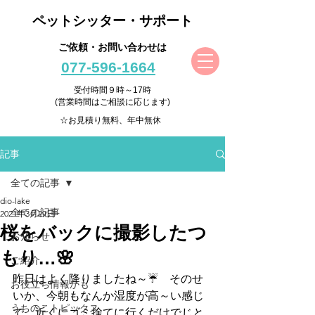
ペットシッター・サポート
ご依頼・お問い合わせは
077-596-1664
受付時間９時～17時
(営業時間はご相談に応じます)
☆お見積り無料、年中無休
記事
全ての記事
dio-lake
全ての記事
2021年3月29日
桜をバックに撮影したつ
お知らせ
もり…🌸
ご紹介
昨日はよく降りましたね～☔　そのせ
お役立ち情報かも
いか、今朝もなんか湿度が高～い感じ
うちのこトピックス
で、近くにゴミ捨てに行くだけでじと