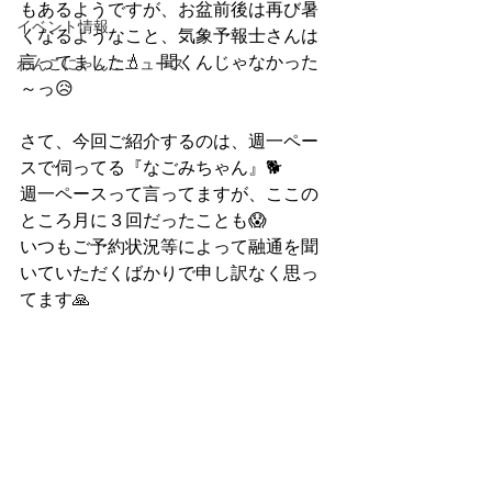
もあるようですが、お盆前後は再び暑
イベント情報
くなるようなこと、気象予報士さんは
言ってました💧　聞くんじゃなかった
わんこにゃんこニュース
～っ😥
さて、今回ご紹介するのは、週一ペー
スで伺ってる『なごみちゃん』🐕
週一ペースって言ってますが、ここの
ところ月に３回だったことも😱
いつもご予約状況等によって融通を聞
いていただくばかりで申し訳なく思っ
てます🙏