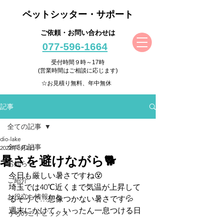
ペットシッター・サポート
ご依頼・お問い合わせは
077-596-1664
受付時間９時～17時
(営業時間はご相談に応じます)
☆お見積り無料、年中無休
記事
全ての記事
dio-lake
全ての記事
2022年8月2日
暑さを避けながら🐕
お知らせ
今日も厳しい暑さですね😵
ご紹介
埼玉では40℃近くまで気温が上昇して
お役立ち情報かも
るそうで…想像つかない暑さです💦
週末にかけて、いったん一息つける日
うちのこトピックス