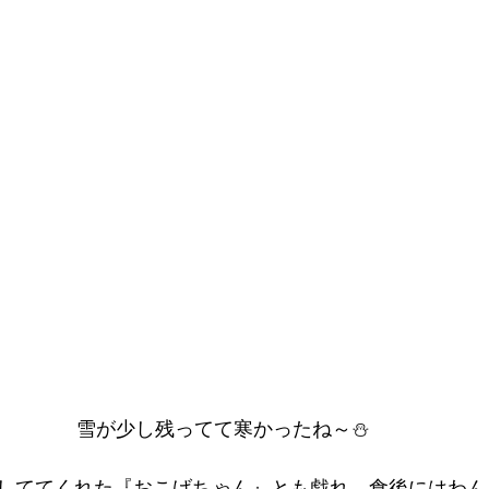
雪が少し残ってて寒かったね～⛄
しててくれた『おこげちゃん』とも戯れ、食後にはわん