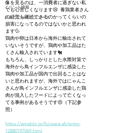
像を見るのは、一消費者に過ぎない私
イベント情報
でも心苦しくなります😢  養鶏業者さん
の経営も継続できるのかってくらいの
わんこにゃんこニュース
損害になってるのではないかと思われ
ます💦
鶏肉や卵は日本から海外に輸出されて
いないそうですが、鶏肉や加工品はた
くさん輸入されています🐔
もちろん、しっかりとした水際対策で
海外から鳥インフルエンザに感染した
鶏肉や加工品が国内で出回ることはな
いと思われますが、海外ではにゃんこ
さんが鳥インフルエンザに感染した鶏
肉が混入したフードによって亡くなっ
てる事例があるそうです😣（下記参
照）
https://ameblo.jp/fujiwara-ah/entry-
12880197069.html