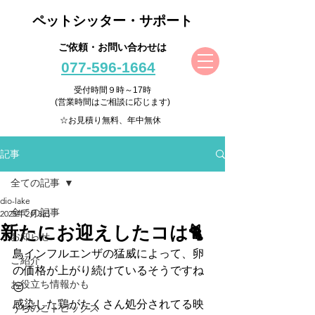
ペットシッター・サポート
ご依頼・お問い合わせは
077-596-1664
受付時間９時～17時
(営業時間はご相談に応じます)
☆お見積り無料、年中無休
記事
全ての記事
dio-lake
全ての記事
2025年2月3日
新たにお迎えしたコは🐈
お知らせ
鳥インフルエンザの猛威によって、卵
ご紹介
の価格が上がり続けているそうですね
お役立ち情報かも
😔
感染した鶏がたくさん処分されてる映
うちのこトピックス