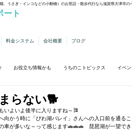
猫、うさぎ・インコなどの小動物）のお世話・散歩代行なら滋賀県大津市の
ポート
料金システム
会社概要
ブログ
介
お役立ち情報かも
うちのこトピックス
イベン
まらない🐕
もいよいよ後半に入りますね～🎏
へ向かう時に「びわ湖バレイ」さんへの入口前を通るこ
の車が多いな～って感じます🚗🚗🚗　琵琶湖が一望で