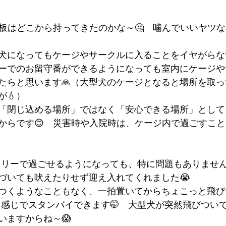
板はどこから持ってきたのかな～🤔　噛んでいいヤツな
犬になってもケージやサークルに入ることをイヤがらな
ーでのお留守番ができるようになっても室内にケージや
たらと思います🙏（大型犬のケージとなると場所を取
が💧）
「閉じ込める場所」ではなく「安心できる場所」として
からです😊　災害時や入院時は、ケージ内で過ごすこ
内フリーで過ごせるようになっても、特に問題もありません
づいても吠えたりせず迎え入れてくれました😭
つくようなこともなく、一拍置いてからちょこっと飛び
て感じでスタンバイできます🤭　大型犬が突然飛びつい
いますからね～😱