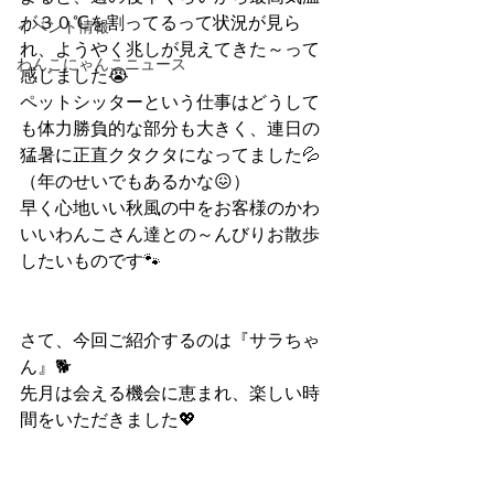
が３０℃を割ってるって状況が見ら
イベント情報
れ、ようやく兆しが見えてきた～って
わんこにゃんこニュース
感じました😭
ペットシッターという仕事はどうして
も体力勝負的な部分も大きく、連日の
猛暑に正直クタクタになってました💦
（年のせいでもあるかな😖）
早く心地いい秋風の中をお客様のかわ
いいわんこさん達との～んびりお散歩
したいものです🐾
さて、今回ご紹介するのは『サラちゃ
ん』🐕
先月は会える機会に恵まれ、楽しい時
間をいただきました💖