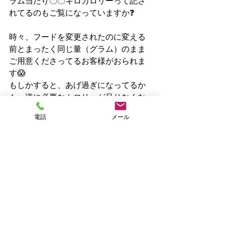
ラム当たり〇〇キロカロリーって記さ
れてるのもご覧になっていますか❓
時々、フードを変更されたのに変える
前
とまったく同じ量（グラム）のまま
ご用意くださってるお客様がおられま
す😱
もしかすると、あげ過ぎになってるか
も、逆に必要なカロリーが足りなくな
ってるかもしれません💦
電話
メール
また、切り替えるためではなく、普段
から何種類かのフードを混ぜてあげて
る方も見受けられます😑　各フードの
いいとこどりを狙ってのご判断なのか
どうかは分かりませんが、しっかりと
身体に合った量を充分に与えていなけ
ればそれらの独自の効果も期待できま
せん💧
たくさんのメーカーさんが色んなフー