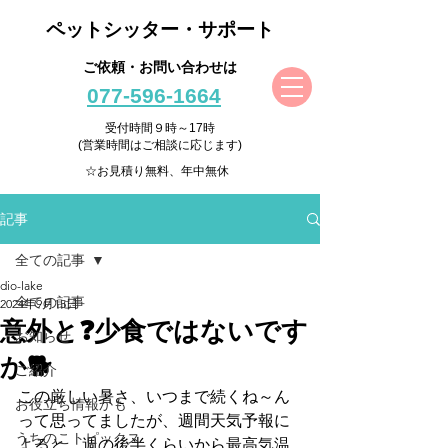
ペットシッター・サポート
ご依頼・お問い合わせは
077-596-1664
受付時間９時～17時
(営業時間はご相談に応じます)
☆お見積り無料、年中無休
記事
全ての記事
dio-lake
全ての記事
2024年9月15日
意外と❓少食ではないです
お知らせ
か🐕
ご紹介
この厳しい暑さ、いつまで続くね～ん
お役立ち情報かも
って思ってましたが、週間天気予報に
うちのこトピックス
よると、週の後半くらいから最高気温