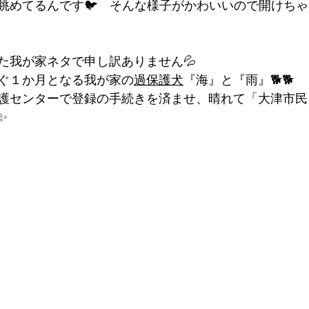
眺めてるんです🐦　そんな様子がかわいいので開けち
た我が家ネタで申し訳ありません💦
ぐ１か月となる我が家
の
過
保護犬
『海』と『雨』🐕🐕
護センターで登録の手続きを済ませ、晴れて「大津市民
✨