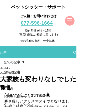
ペットシッター・サポート
ご依頼・お問い合わせは
077-596-1664
受付時間９時～17時
(営業時間はご相談に応じます)
☆お見積り無料、年中無休
記事
全ての記事
dio-lake
全ての記事
2022年12月24日
大家族も変わりなしでした
お知らせ
🐕🐈
ご紹介
Merry Christmas🎄
お役立ち情報かも
寒さ厳しいクリスマスイヴとなりまし
うちのこトピックス
たが、皆様、ほかほかでお過ごしでし