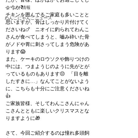
ょうか❓
イベント情報
チキンを囲んでるご家庭も多いことと
わんこにゃんこニュース
思いますが、骨はしっかり片付けてく
ださいね🍗　ニオイに釣られてわんこ
さんが食べてしまうと、嚙み砕いた骨
がノドや胃に刺さってしまう危険があ
ります😱
また、ケーキのロウソクや飾りつけの
中には、つまようじのように先がとが
っているものもあります😔   「目を離
したすきに…」なんてことがないよう
に、こちらも十分にご注意くださいね
👍
ご家族皆様、そしてわんこさんにゃん
こさんとともに楽しいクリスマスとな
りますように🎁
さて、今回ご紹介するのは憧れ多頭飼