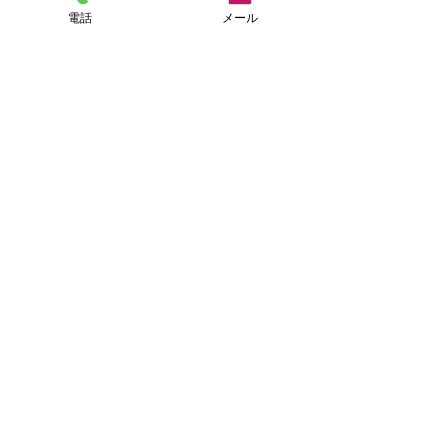
『ガナ君』😻
電話
メール
シッター訪問時はまだまだ緊張みたい
『ルゥルゥちゃん』🐱