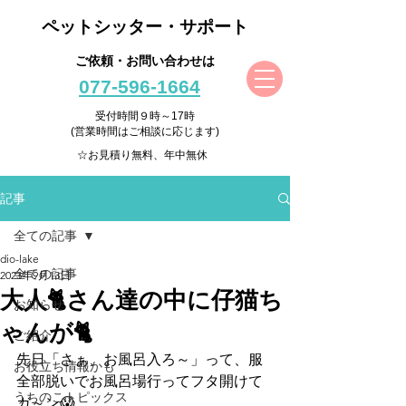
ペットシッター・サポート
ご依頼・お問い合わせは
077-596-1664
受付時間９時～17時
(営業時間はご相談に応じます)
☆お見積り無料、年中無休
記事
全ての記事
dio-lake
全ての記事
2023年9月13日
大人🐈さん達の中に仔猫ち
お知らせ
ゃんが🐈
ご紹介
先日「さぁ、お風呂入ろ～」って、服
お役立ち情報かも
全部脱いでお風呂場行ってフタ開けて
うちのこトピックス
ガ～ン😱