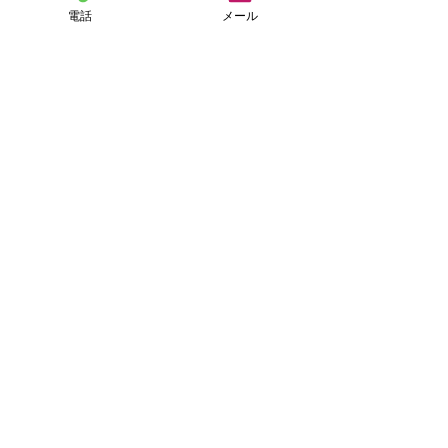
電話
メール
『ミルク君』が食べてるところにお邪
魔～『キュー君』🤭
お庭のにゃんこスペースでくつろぐ
『コト君』😺