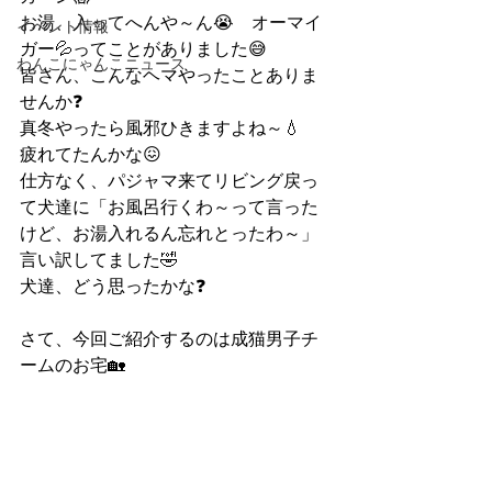
お湯、入ってへんや～ん😭　オーマイ
イベント情報
ガー💦ってことがありました😅
わんこにゃんこニュース
皆さん、こんなヘマやったことありま
せんか❓
真冬やったら風邪ひきますよね～💧　
疲れてたんかな😖
仕方なく、パジャマ来てリビング戻っ
て犬達に「お風呂行くわ～って言った
けど、お湯入れるん忘れとったわ～」
言い訳してました🤣
犬達、どう思ったかな❓
さて、今回ご紹介するのは成猫男子チ
ームのお宅🏡