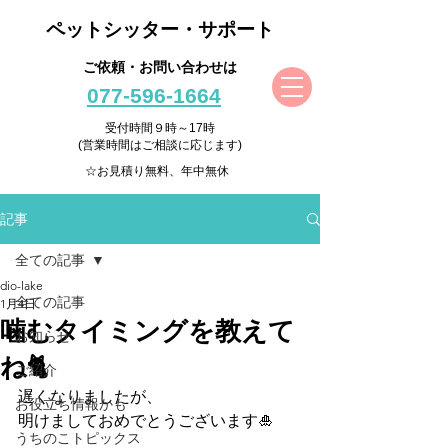
ペットシッター・サポート
ご依頼・お問い合わせは
077-596-1664
受付時間９時～17時
(営業時間はご相談に応じます)
☆お見積り無料、年中無休
記事
全ての記事
dio-lake
全ての記事
1月4日
噛むタイミングを教えて
お知らせ
ね🐈
ご紹介
遅くなりましたが、
お役立ち情報かも
明けましておめでとうございます🎍
うちのこトピックス