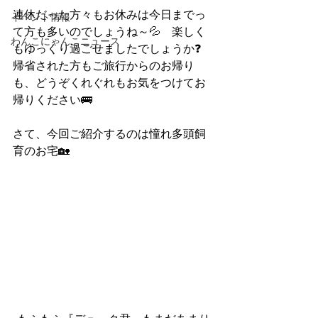
連休だった方々もお休みは今日までっ
イベント情報
て方も多いのでしょうね～💦　楽しく
わんこにゃんこニュース
もゆっくり過ごせましたでしょうか❓
帰省された方もご旅行からのお帰り
も、どうぞくれぐれもお気をつけてお
帰りください🚌
さて、今回ご紹介するのは憧れ多頭飼
育のお宅🏡