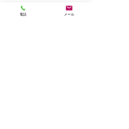
電話
メール
シッターのヒザでゴロリン中の『美々
ちゃん』💖