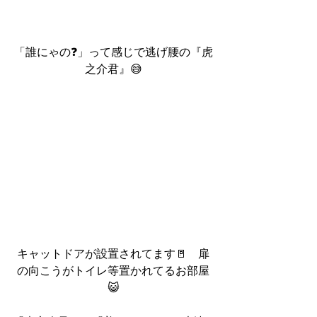
「誰にゃの❓」って感じで逃げ腰の『虎
之介君』😅
キャットドアが設置されてます🚪　扉
の向こうがトイレ等置かれてるお部屋
😺