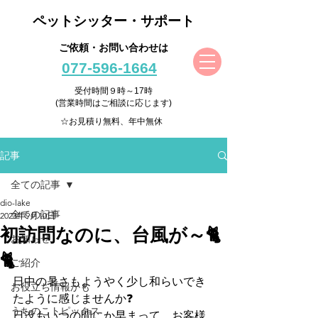
ペットシッター・サポート
ご依頼・お問い合わせは
077-596-1664
受付時間９時～17時
(営業時間はご相談に応じます)
☆お見積り無料、年中無休
記事
全ての記事
dio-lake
全ての記事
2023年9月10日
初訪問なのに、台風が～🐈
お知らせ
🐈
ご紹介
日中の暑さもようやく少し和らいでき
お役立ち情報かも
たように感じませんか❓
うちのこトピックス
日没もいつの間にか早まって、お客様