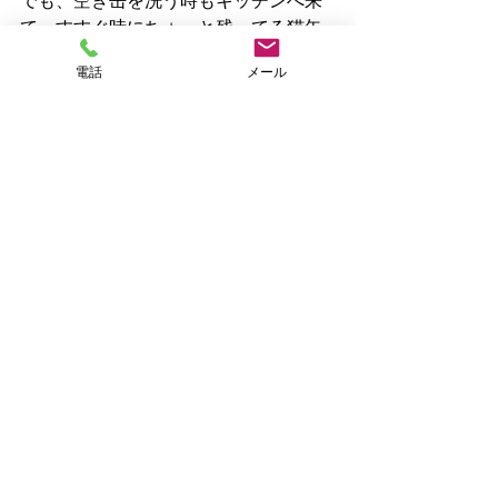
でも、空き缶を洗う時もキッチンへ来
て、すすぐ時にちょっと残ってる猫缶
を目当てにじっと横で待ってます😹　
電話
メール
意外とチャッカリしてます🤭　いつも
待っててくれるので『ネグラちゃん』
が「猫缶水」をゲットしてます👍
お食餌中はシャッターチャンスかも…
でも、お顔が見られず💧『ネグラちゃ
ん』😸
仕草が違う兄妹ですが、写真撮影が苦
手にところは一緒なんです💕　なかな