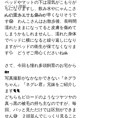
ベッドやマットの下は湿気がこもりが
イベント情報
ちになりますし、飲み水やにゃんこさ
んの置きエサも傷みが早くなりそうで
わんこにゃんこニュース
す😱　わんこさんはお散歩後、長時間
濡れたままになってると皮膚を傷めて
しまうかもしれませんし、濡れた身体
でベッドに横になると繰り返しになり
ますがベッドの衛生が保てなくなりま
す💦　どうぞご用心くださいね🙏
さて、今回も憧れ多頭飼育のお宅から
🏡
写真撮影がなかなかできない『ネグラ
ちゃん』『ネグレ君』兄妹をご紹介し
ます🐈🐈
どちらもビロードのようなツヤツヤの
真っ黒の被毛の持ち主なのですが、毎
回、パッと見ただけでは区別ができま
せん😅　２頭並んでじっくり見ること