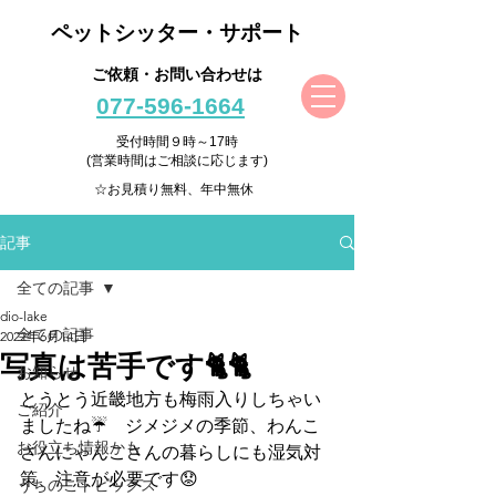
ペットシッター・サポート
ご依頼・お問い合わせは
077-596-1664
受付時間９時～17時
(営業時間はご相談に応じます)
☆お見積り無料、年中無休
記事
全ての記事
dio-lake
全ての記事
2022年6月14日
写真は苦手です🐈🐈
お知らせ
とうとう近畿地方も梅雨入りしちゃい
ご紹介
ましたね☔　ジメジメの季節、わんこ
お役立ち情報かも
さんにゃんこさんの暮らしにも湿気対
策、注意が必要です😟
うちのこトピックス