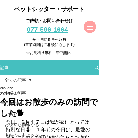
ペットシッター・サポート
ご依頼・お問い合わせは
077-596-1664
受付時間９時～17時
(営業時間はご相談に応じます)
☆お見積り無料、年中無休
記事
全ての記事
dio-lake
全ての記事
2021年6月17日
今回はお散歩のみの訪問で
お知らせ
した🐕
ご紹介
今日、６月１７日は我が家にとっては
お役立ち情報かも
特別な日😭　１年前の今日は、最愛の
うちのこトピックス
愛犬『まめ』が虹の橋のたもとへ向か