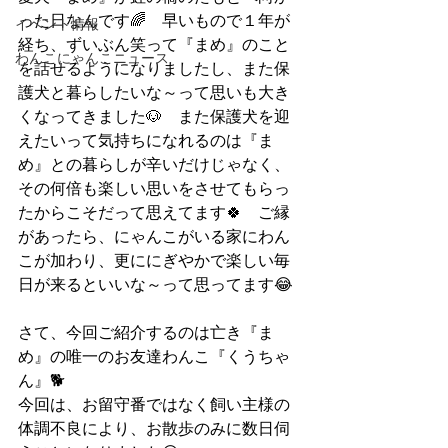
った日なんです🌈　早いもので１年が
イベント情報
経ち、ずいぶん笑って『まめ』のこと
わんこにゃんこニュース
を話せるようになりましたし、また保
護犬と暮らしたいな～って思いも大き
くなってきました🐶　また保護犬を迎
えたいって気持ちになれるのは『ま
め』との暮らしが辛いだけじゃなく、
その何倍も楽しい思いをさせてもらっ
たからこそだって思えてます🍀　ご縁
があったら、にゃんこがいる家にわん
こが加わり、更ににぎやかで楽しい毎
日が来るといいな～って思ってます😂
さて、今回ご紹介するのは亡き『ま
め』の唯一のお友達わんこ『くうちゃ
ん』🐕
今回は、お留守番ではなく飼い主様の
体調不良により、お散歩のみに数日伺