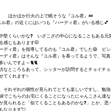
ほかほか行火の上で眠そうな『ユル君』💤
ユル君』の近くにはいつも『ハーディ君』がいる感じ💕
中堅くらいかな❓　いざこざの中心になることもある元
る感じもあります🤭
ーディ君』を指導してるのも『ユル君』でした😄　ピ
ーディ君』はそんな『ユル君』を慕ってるようで、写真
いんですよ～🐈🐈
坊なところもあって、シッターが訪問するとチョイチョ
せてくれます✨
、それぞれの個性が見られてとても楽しいですし、勉強
経緯でこちらのお宅にくることになったにゃんこさん達
が見られると「似てくることもあるのかな❓」とか、思
もなります💘