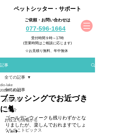
ペットシッター・サポート
ご依頼・お問い合わせは
077-596-1664
受付時間９時～17時
(営業時間はご相談に応じます)
☆お見積り無料、年中無休
記事
全ての記事
dio-lake
全ての記事
2023年5月5日
ブラッシングでお近づき
お知らせ
に🐈
ご紹介
ゴールデンウィークも残りわずかとな
お役立ち情報かも
りましたが、楽しんでおれますでしょ
うちのこトピックス
うか❓