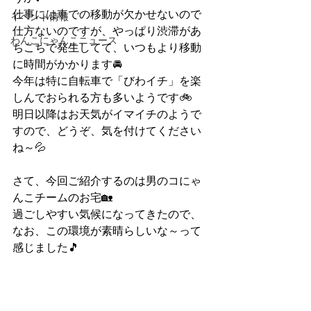
仕事には車での移動が欠かせないので
イベント情報
仕方ないのですが、やっぱり渋滞があ
わんこにゃんこニュース
ちこちで発生してて、いつもより移動
に時間がかかります🚘
今年は特に自転車で「びわイチ」を楽
しんでおられる方も多いようです🚲　
明日以降はお天気がイマイチのようで
すので、どうぞ、気を付けてください
ね～💦
さて、今回ご紹介するのは男のコにゃ
んこチームのお宅🏡
過ごしやすい気候になってきたので、
なお、この環境が素晴らしいな～って
感じました🎵