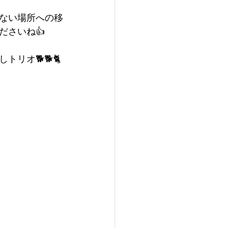
ない場所への移
ださいね👍
リオ🐕🐕🐈