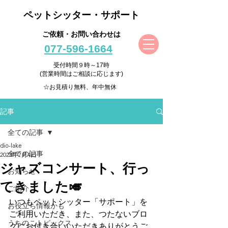
ペットシッター・サポート
ご依頼・お問い合わせは
077-596-1664
受付時間９時～17時
(営業時間はご相談に応じます)
☆お見積り無料、年中無休
記事
全ての記事
dio-lake
全ての記事
2023年7月4日
ジャズコンサート、行っ
お知らせ
てきました🎺
ご紹介
いつもペットシッター「サポート」を
お役立ち情報かも
ご利用いただき、また、つたないブロ
うちのこトピックス
グにお付き合いいただきありがとうご