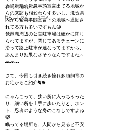
近隣府県の緊急事態宣言出てる地域か
イベント情報
らの来訪も相変わらず多いし、滋賀県
わんこにゃんこニュース
内から緊急事態宣言下の地域へ通勤さ
れてる方も多いですもん😟
琵琶湖周辺の公営駐車場は確かに閉じ
られてますが、閉じてあるチェーンに
沿って路上駐車が連なってますから、
あんまり効果なさそうなんですよね～
🚗🚗🚗
さて、今回も引き続き憧れ多頭飼育の
お宅からご紹介🐈🐕
にゃんこって、狭い所に入っちゃった
り、細い所を上手に歩いたりと、ホン
ト、忍者のような身のこなしですよね
😺
眠ってる場所も、人間から見ると不安