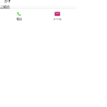
か❓
ご紹介
電話
メール
すべて表示
最新記事