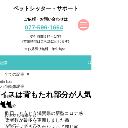
ペットシッター・サポート
ご依頼・お問い合わせは
077-596-1664
受付時間９時～17時
(営業時間はご相談に応じます)
☆お見積り無料、年中無休
記事
全ての記事
dio-lake
全ての記事
2021年5月9日
イスは背もたれ部分が人気
お知らせ
🐈🐈
ご紹介
昨日、とうとう滋賀県の新型コロナ感
お役立ち情報かも
染者数が最多を更新しました😱
うちのこトピックス
そりゃ～そうなるわな～って感じ😔　