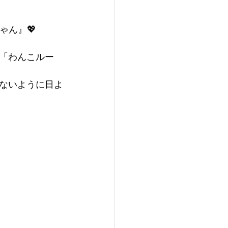
ゃん』💖
「わんこルー
らないように日よ