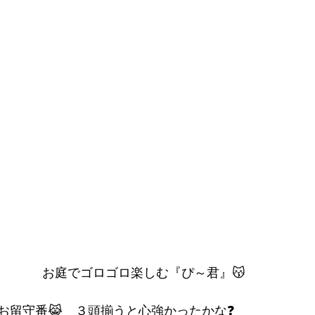
お庭でゴロゴロ楽しむ『ぴ～君』😽
お留守番😹　３頭揃うと心強かったかな❓