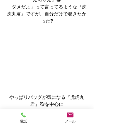
「ダメだよ」って言ってるような『虎
虎丸君』ですが、自分だけで覗きたか
った❓
やっぱりバッグが気になる『虎虎丸
君』😽を中心に
奥に『てんてんちゃん』🐺　手前に
『ぽぽちゃん』🐱‍👤の３ショット📷
電話
メール