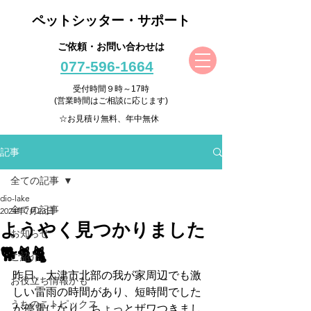
ペットシッター・サポート
ご依頼・お問い合わせは
077-596-1664
受付時間９時～17時
(営業時間はご相談に応じます)
☆お見積り無料、年中無休
記事
全ての記事
dio-lake
全ての記事
2024年7月23日
ようやく見つかりました
お知らせ
🐕🐈🐈
ご紹介
昨日、大津市北部の我が家周辺でも激
お役立ち情報かも
しい雷雨の時間があり、短時間でした
うちのこトピックス
が停電になり、ちょっとザワつきまし