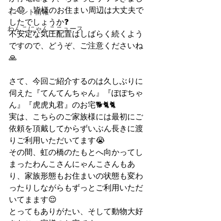
た😟　皆様のお住まい周辺は大丈夫で
イベント情報
したでしょうか❓
わんこにゃんこニュース
不安定な気圧配置はしばらく続くよう
ですので、どうぞ、ご注意くださいね
🙏
さて、今回ご紹介するのは久しぶりに
伺えた『てんてんちゃん』『ぽぽちゃ
ん』『虎虎丸君』のお宅🐕🐈🐈
実は、こちらのご家族様には最初にご
依頼を頂戴してからずいぶん長きに渡
りご利用いただいてます😭
その間、虹の橋のたもとへ向かってし
まったわんこさんにゃんこさんもあ
り、家族形態もお住まいの状態も変わ
ったりしながらもずっとご利用いただ
いてまます😌
とってもありがたい、そして動物大好