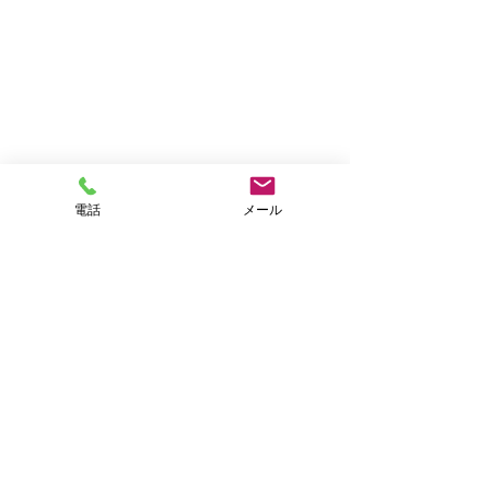
電話
メール
真剣な表情がかわいい『くうちゃん』
🐕
ご紹介