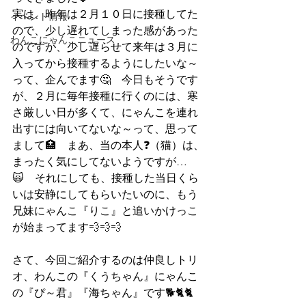
実は、昨年は２月１０日に接種してた
イベント情報
ので、少し遅れてしまった感があった
わんこにゃんこニュース
のですが、少し遅らせて来年は３月に
入ってから接種するようにしたいな～
って、企んでます🤔　今日もそうです
が、２月に毎年接種に行くのには、寒
さ厳しい日が多くて、にゃんこを連れ
出すには向いてないな～って、思って
まして🏥　まあ、当の本人❓（猫）は、
まったく気にしてないようですが…
🙀　それにしても、接種した当日くら
いは安静にしてもらいたいのに、もう
兄妹にゃんこ『りこ』と追いかけっこ
が始まってます💨💨💨
さて、今回ご紹介するのは仲良しトリ
オ、わんこの『くうちゃん』にゃんこ
の『ぴ～君』『海ちゃん』です🐕🐈🐈