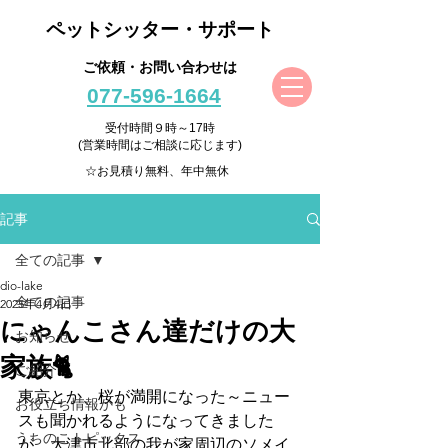
ペットシッター・サポート
ご依頼・お問い合わせは
077-596-1664
受付時間９時～17時
(営業時間はご相談に応じます)
☆お見積り無料、年中無休
記事
全ての記事
dio-lake
全ての記事
2025年4月4日
にゃんこさん達だけの大
お知らせ
家族🐈
ご紹介
東京とか、桜が満開になった～ニュー
お役立ち情報かも
スも聞かれるようになってきました
うちのこトピックス
が、大津市北部の我が家周辺のソメイ