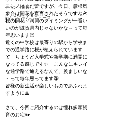
ヨシノはまだ蕾ですが、今日、彦根気
イベント情報
象台は開花を宣言されたそうですね🌸
わんこにゃんこニュース
桜の開花～満開のタイミングが一番い
いのが滋賀県内じゃないかな～って毎
年思います😊
近くの中学校は最寄りの駅から学校ま
での通学路に桜が植えられています
🌸　ちょうど入学式や新学期に満開に
なってる感じです✨　 こんなにキレイ
な通学路で通えるなんて、羨ましいな
～って毎年思ってます😸
皆様の新生活が楽しいものであふれま
すように🙏
さて、今回ご紹介するのは憧れ多頭飼
育のお宅🏡