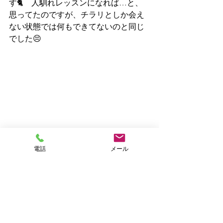
す🐈　人馴れレッスンになれば…と、
思ってたのですが、チラリとしか会え
ない状態では何もできてないのと同じ
でした😣
電話
メール
２度ほど隠れ損ねてケージにいた『茶
トラ長毛さん』の姿🐈
ソファ下にいることは分かってたの
で、ソファそばにフード入り器を置く
と、手で引き寄せてソファ下で食べて