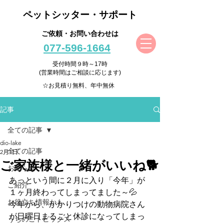
ペットシッター・サポート
ご依頼・お問い合わせは
077-596-1664
受付時間９時～17時
(営業時間はご相談に応じます)
☆お見積り無料、年中無休
記事
全ての記事
dio-lake
全ての記事
2月1日
ご家族様と一緒がいいね🐕
お知らせ
あっという間に２月に入り「今年」が
ご紹介
１ヶ月終わってしまってました～💦
お役立ち情報かも
今年から、かかりつけの動物病院さん
が日曜日まるごと休診になってしまっ
うちのこトピックス