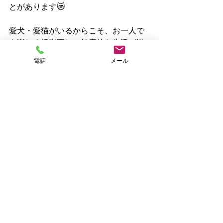
とがあります😿
愛犬・愛猫がいるからこそ、お一人で
も楽しく規則正しい健康的な生活が送
れるものと思いますが、時にはわんこ
電話
メール
さんとのお散歩のコースを変えていつ
もと違う風景を楽しんだり、お友達を
お招きして愛猫も交えて談笑するな
ど、いつもと違う風を入れるような、
ワンパターンな生活になってしまわな
い工夫も必要かもしれません😖
お互いに一番大切な存在ではあるけれ
ど、長く連れそうには適度な距離感が
あった方がいいのではないかと思いま
す👍
…夫婦間のお話ではないですよ😎
ご紹介