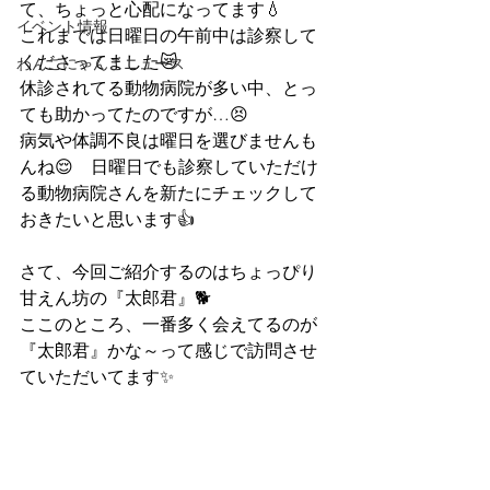
て、ちょっと心配になってます💧
イベント情報
これまでは日曜日の午前中は診察して
くださってました😿
わんこにゃんこニュース
休診されてる動物病院が多い中、とっ
ても助かってたのですが…😣
病気や体調不良は曜日を選びませんも
んね😌　日曜日でも診察していただけ
る動物病院さんを新たにチェックして
おきたいと思います👍
さて、今回ご紹介するのはちょっぴり
甘えん坊の『太郎君』🐕
ここのところ、一番多く会えてるのが
『太郎君』かな～って感じで訪問させ
ていただいてます✨