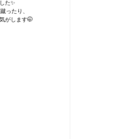
した✨
を蹴ったり、
気がします🤭　