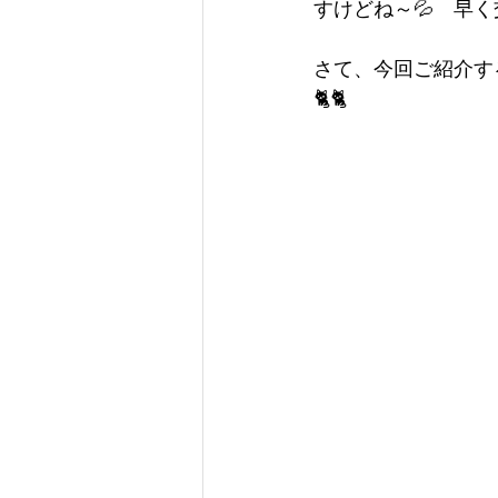
すけどね～💦　早く
さて、今回ご紹介す
🐈🐈