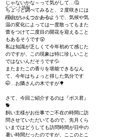
じゃないかな～って気がして…🤔
イベント情報
ちょっと調べてみると、２度咲きには
理由がいくつかあるようで、気候や気
わんこにゃんこニュース
温の変化によっては一度散ってもまた
蕾をつけて二度目の開花を迎えること
もあるそうです😲
私は知識が乏しくて今年初めて感じた
のですが、この現象は特に珍しいこと
ではないんだそうです💦
またまたこの香りを堪能できるなん
て、今年はちょっと得した気分です
🤭…お隣さんの木ですが🌳
さて、今回ご紹介するのは『ボス君』
🐕
飼い主様がお仕事でご不在の時間に訪
問させていただいてるので、先月くら
いまではどうしても訪問時間が日中の
暑い時間だったのですが、ここのとこ