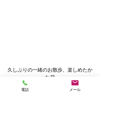
久しぶりの一緒のお散歩、楽しめたか
な😊
電話
メール
今回もお散歩もとっても楽しそうな笑
顔が見られました😸
目が見えなくてもやっぱり風を感じ、
ニオイをキャッチするのって楽しいも
のなんでしょうね💖