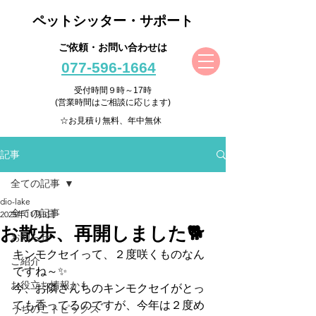
ペットシッター・サポート
ご依頼・お問い合わせは
077-596-1664
受付時間９時～17時
(営業時間はご相談に応じます)
☆お見積り無料、年中無休
記事
全ての記事
dio-lake
全ての記事
2025年11月5日
お散歩、再開しました🐕
お知らせ
キンモクセイって、２度咲くものなん
ご紹介
ですね～✨
お役立ち情報かも
今、お隣さんちのキンモクセイがとっ
ても香ってるのですが、今年は２度め
うちのこトピックス