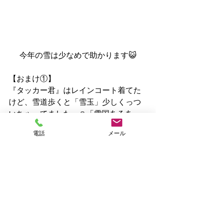
今年の雪は少なめで助かります😺
【おまけ①】
『タッカー君』はレインコート着てた
けど、雪道歩くと「雪玉」少しくっつ
いちゃってました～⛄「雪国あるあ
る」です😌
電話
メール