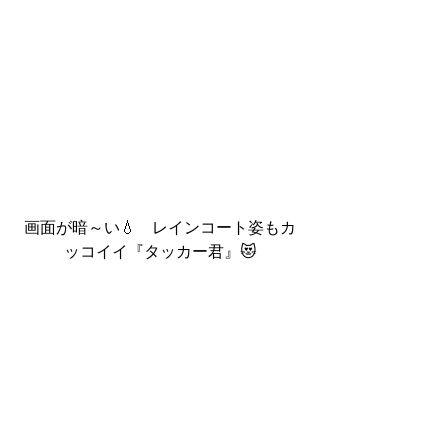
画面が暗～い💧　レインコート姿もカ
ッコイイ『タッカー君』😻