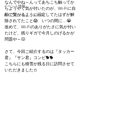
なんでやね～んってあちこち触ってか
イベント情報
らようやく気が付いたのが、Wi-Fiに自
動で繋がるように設定してたはずが解
わんこにゃんこニュース
除されてたこと😱　いつの間に…😭
改めて、Wi-Fiのありがたさに気が付い
たけど、残りギガで今月しのげるかが
問題や～😖
さて、今回ご紹介するのは『タッカー
君』『サン君』コンビ🐕🐕
こちらにも積雪が残る日に訪問させて
いただきました⛄