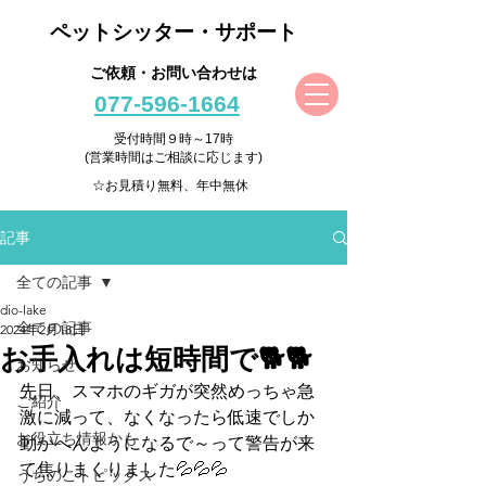
ペットシッター・サポート
ご依頼・お問い合わせは
077-596-1664
受付時間９時～17時
(営業時間はご相談に応じます)
☆お見積り無料、年中無休
記事
全ての記事
dio-lake
全ての記事
2024年2月18日
お手入れは短時間で🐕🐕
お知らせ
先日、スマホのギガが突然めっちゃ急
ご紹介
激に減って、なくなったら低速でしか
お役立ち情報かも
動かへんようになるで～って警告が来
て焦りまくりました💦💦💦
うちのこトピックス