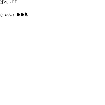
🏳‍🌈
ん』🐕🐕🐈