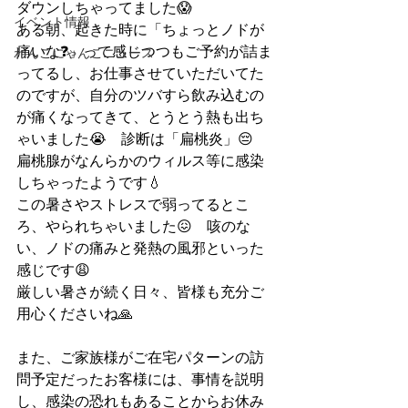
ダウンしちゃってました😱
イベント情報
ある朝、起きた時に「ちょっとノドが
痛いな❓」って感じつつもご予約が詰ま
わんこにゃんこニュース
ってるし、お仕事させていただいてた
のですが、自分のツバすら飲み込むの
が痛くなってきて、とうとう熱も出ち
ゃいました😭　診断は「扁桃炎」😔　
扁桃腺がなんらかのウィルス等に感染
しちゃったようです💧
この暑さやストレスで弱ってるとこ
ろ、やられちゃいました😖　咳のな
い、ノドの痛みと発熱の風邪といった
感じです😩
厳しい暑さが続く日々、皆様も充分ご
用心くださいね🙏
また、ご家族様がご在宅パターンの訪
問予定だったお客様には、事情を説明
し、感染の恐れもあることからお休み