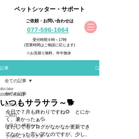
ペットシッター・サポート
ご依頼・お問い合わせは
077-596-1664
受付時間９時～17時
(営業時間はご相談に応じます)
☆お見積り無料、年中無休
記事
全ての記事
dio-lake
全ての記事
2025年7月31日
いつもサラサラ～🐕
お知らせ
今日で７月も終わりですね🌻　とにか
ご紹介
く、暑かったぁ💦
お役立ち情報かも
またしてもブログがなかなか更新でき
てなかった言い訳なのですが、少し、
うちのこトピックス