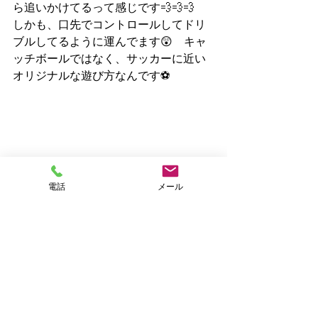
ら追いかけてるって感じです💨💨💨　
しかも、口先でコントロールしてドリ
ブルしてるように運んでます😲　キャ
ッチボールではなく、サッカーに近い
オリジナルな遊び方なんです⚽
電話
メール
サッカー犬へと変貌する『ランちゃ
ん』⚽
見かけとのギャップ萌え、トップクラ
スの『ランちゃん』です😎