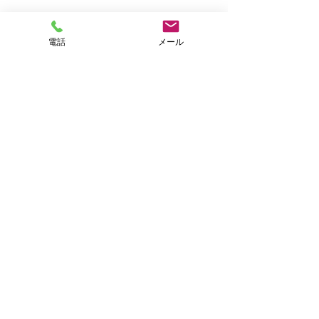
電話
メール
2/26午後にお電話くださ
った方へ
いつもペットシッター「サポ
コメント
ート」をご利用いただき、ま
た、つたないブログにお付き
合いいただきありがとうござ
コメントを追加…
譲渡会＆チャリ
います🙏 ２月２６日午後３時
ザーご報告🐕🐈
前くらいに留守番電話に料金
を知りたいとのメッセージを