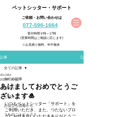
ペットシッター・サポート
ご依頼・お問い合わせは
077-596-1664
受付時間９時～17時
(営業時間はご相談に応じます)
☆お見積り無料、年中無休
記事
全ての記事
dio-lake
全ての記事
2023年1月4日
あけましておめでとうご
お知らせ
ざいます🎍
ご紹介
いつもペットシッター「サポート」を
お役立ち情報かも
ご利用いただき、また、つたないブロ
うちのこトピックス
グにお付き合いいただきありがとうご