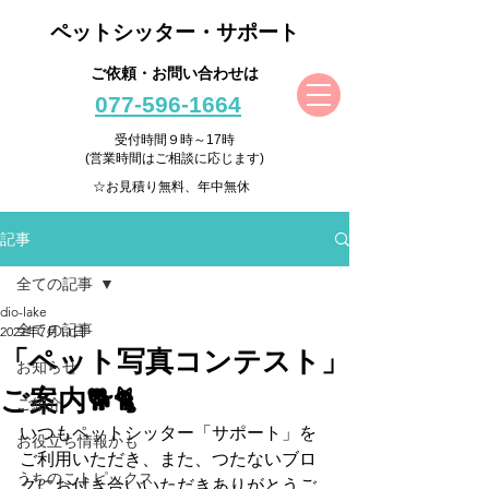
ペットシッター・サポート
ご依頼・お問い合わせは
077-596-1664
受付時間９時～17時
(営業時間はご相談に応じます)
☆お見積り無料、年中無休
記事
全ての記事
dio-lake
全ての記事
2022年7月11日
「ペット写真コンテスト」
お知らせ
ご案内🐕🐈
ご紹介
いつもペットシッター「サポート」を
お役立ち情報かも
ご利用いただき、また、つたないブロ
うちのこトピックス
グにお付き合いいただきありがとうご