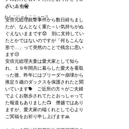
ざいます😭
イベント情報
わんこにゃんこニュース
安倍元総理銃撃事件から数日経ちまし
たが、なんとなく重た～い気持ちがぬ
ぐえないままです😟　別に支持してい
たとかではないのですが「何もこんな
形で…」って突然のことで残念に思い
ます😥
安倍元総理夫妻は愛犬家として知ら
れ、１９年間共に暮らした愛犬を看取
った後、昨年にはブリーダー崩壊から
推定５歳のダックスを保護されたと聞
いています🐕　ご近所の方々がご夫婦
でよくお散歩されてたとおっしゃって
た報道もありました📺　僭越ではあり
ますが、愛犬家の端くれとして心より
ご冥福をお祈り申し上げます🙏