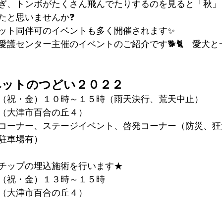
ぎ、トンボがたくさん飛んでたりするのを見ると「秋」
たと思いませんか❓
ット同伴可のイベントも多く開催されます✨
愛護センター主催のイベントのご紹介です🐕🐈　愛犬
ペットのつどい２０２２
（祝・金）１０時～１５時（雨天決行、荒天中止）
（大津市百合の丘４）
コーナー、ステージイベント、啓発コーナー（防災、狂
駐車場有）
チップの埋込施術を行います★
（祝・金）１３時～１５時
（大津市百合の丘４）