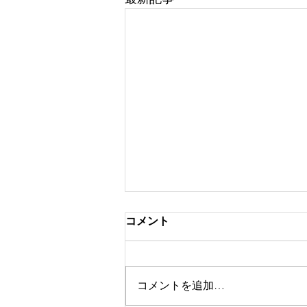
チャリティージャズコンサー
コメント
トのご案内🐕🐈
いつもペットシッター「サポー
ト」をご利用いただき、また、つ
コメントを追加…
たないブログにお付き合いいただ